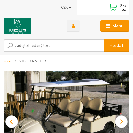
0
ks
CZK
za
Menu
Hledat
Úvod
VOZÍTKA MIDUR