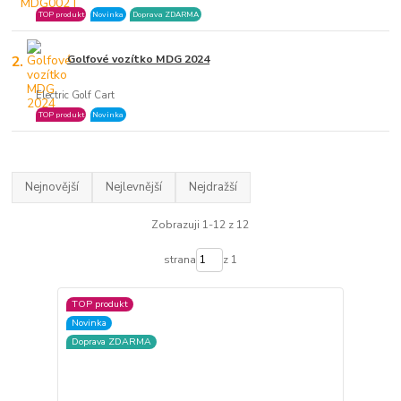
TOP produkt
Novinka
Doprava ZDARMA
2.
Golfové vozítko MDG 2024
Electric Golf Cart
TOP produkt
Novinka
Nejnovější
Nejlevnější
Nejdražší
Zobrazuji 1-12 z 12
strana
z 1
TOP produkt
Novinka
Doprava ZDARMA