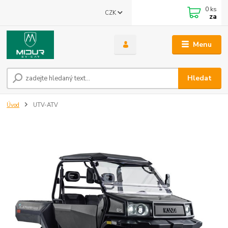
0
ks
CZK
za
Menu
Hledat
Úvod
UTV-ATV