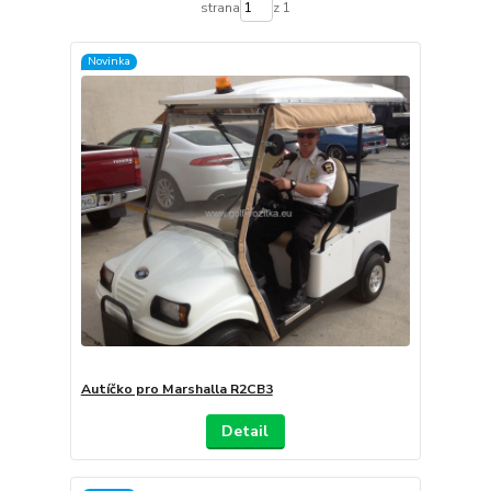
strana
z 1
Novinka
Autíčko pro Marshalla R2CB3
Detail