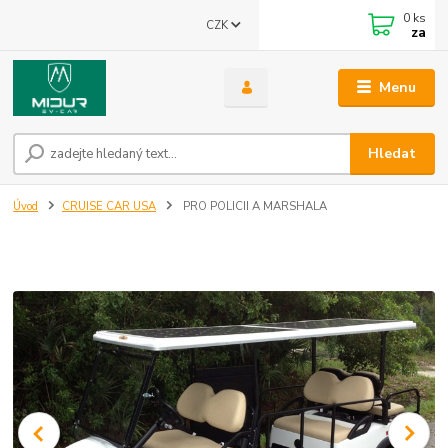
0
ks
CZK
za
Menu
Hledat
Úvod
CRUISE CAR USA
PRO POLICII A MARSHALA