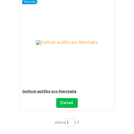
Novinka
Golfové autíčko pro Marshalla
Detail
strana
z 1