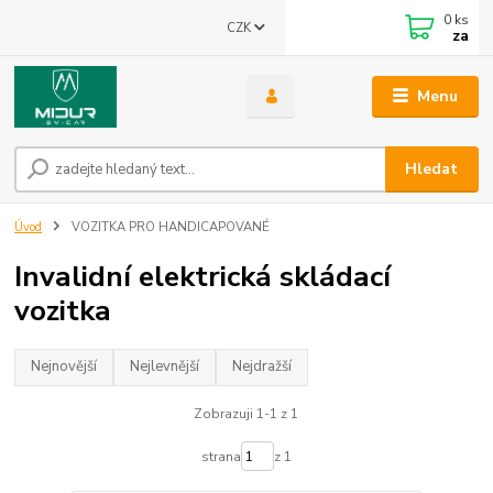
0
ks
CZK
za
Menu
Hledat
Úvod
VOZITKA PRO HANDICAPOVANÉ
Invalidní elektrická skládací
vozitka
Nejnovější
Nejlevnější
Nejdražší
Zobrazuji 1-1 z 1
strana
z 1