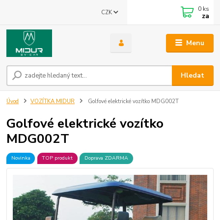
0
ks
CZK
za
Menu
Hledat
Úvod
VOZÍTKA MIDUR
Golfové elektrické vozítko MDG002T
Golfové elektrické vozítko
MDG002T
Novinka
TOP produkt
Doprava ZDARMA