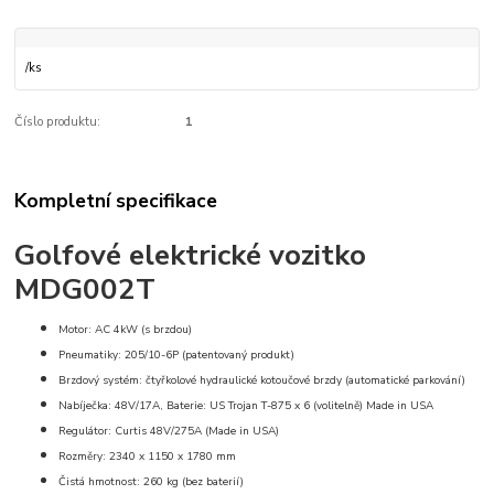
/
ks
Číslo produktu:
1
Kompletní specifikace
Golfové elektrické vozitko
MDG002T
Motor: AC 4kW (s brzdou)
Pneumatiky: 205/10-6P (patentovaný produkt)
Brzdový systém: čtyřkolové hydraulické kotoučové brzdy (automatické parkování)
Nabíječka: 48V/17A, Baterie: US Trojan T-875 x 6 (volitelně) Made in USA
Regulátor: Curtis 48V/275A (Made in USA)
Rozměry: 2340 x 1150 x 1780 mm
Čistá hmotnost: 260 kg (bez baterií)