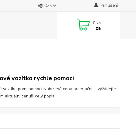
Přihlášení
CZK
0
ks
za
ové vozítko rychle pomoci
é vozitko první pomoci Nabízená cena orientační - výžádejte
ím aktuální cenu!!!
celý popis