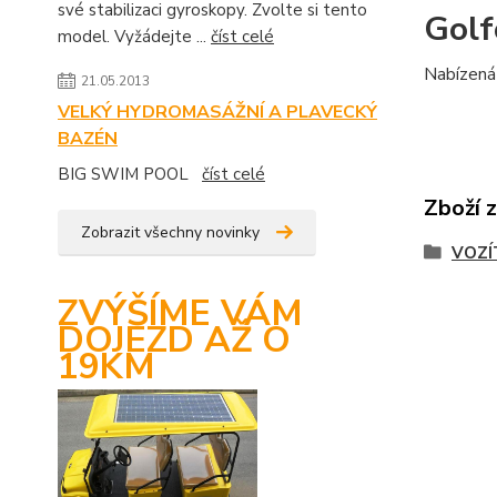
své stabilizaci gyroskopy. Zvolte si tento
Golf
model. Vyžádejte ...
číst celé
Nabízená 
21.05.2013
VELKÝ HYDROMASÁŽNÍ A PLAVECKÝ
BAZÉN
BIG SWIM POOL
číst celé
Zboží 
Zobrazit všechny novinky
VOZÍ
ZVÝŠÍME VÁM
DOJEZD AŽ O
19KM