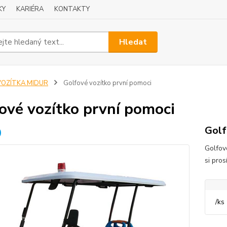
KY
KARIÉRA
KONTAKTY
Hledat
VOZÍTKA MIDUR
Golfové vozítko první pomoci
ové vozítko první pomoci
Golf
Golfov
si pros
/
ks