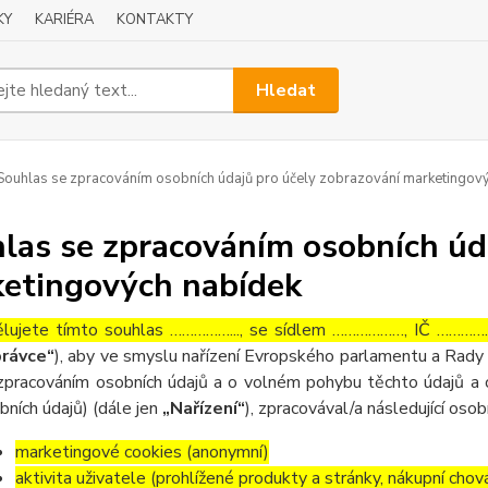
KY
KARIÉRA
KONTAKTY
Hledat
ouhlas se zpracováním osobních údajů pro účely zobrazování marketingov
las se zpracováním osobních úd
etingových nabídek
lujete tímto souhlas ……………..., se sídlem ………………, IČ ……………
rávce“
), aby ve smyslu nařízení Evropského parlamentu a Rady 
zpracováním osobních údajů a o volném pohybu těchto údajů a 
bních údajů) (dále jen
„Nařízení“
), zpracovával/a následující osob
marketingové cookies (anonymní)
aktivita uživatele (prohlížené produkty a stránky, nákupní chov