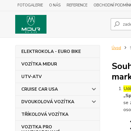
FOTOGALERIE
O NÁS
REFERENCE
OBCHODNÍ PODMÍN
Úvod
S
ELEKTROKOLA - EURO BIKE
Souh
VOZÍTKA MIDUR
mark
UTV-ATV
Udě
CRUISE CAR USA
„Sp
DVOUKOLOVÁ VOZÍTKA
se 
oso
TŘÍKOLOVÁ VOZÍTKA
VOZITKA PRO