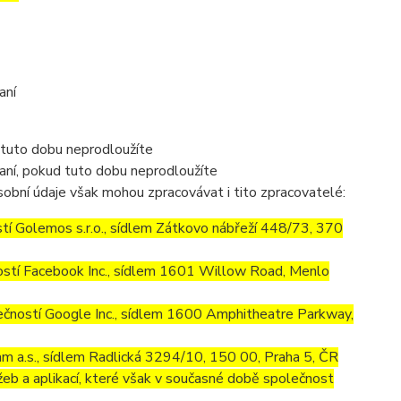
aní
 tuto dobu neprodloužíte
aní, pokud tuto dobu neprodloužíte
obní údaje však mohou zpracovávat i tito zpracovatelé:
í Golemos s.r.o., sídlem Zátkovo nábřeží 448/73, 370
stí Facebook Inc., sídlem 1601 Willow Road, Menlo
ností Google Inc., sídlem 1600 Amphitheatre Parkway,
m a.s., sídlem Radlická 3294/10, 150 00, Praha 5, ČR
eb a aplikací, které však v současné době společnost