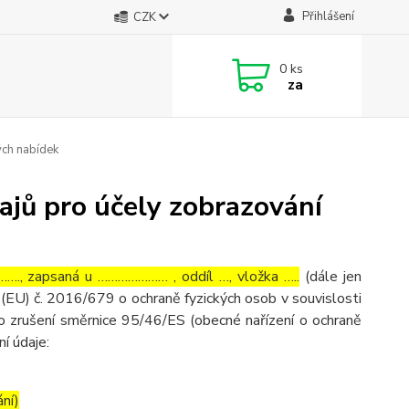
Přihlášení
CZK
0
ks
za
ých nabídek
ajů pro účely zobrazování
…., zapsaná u ………………… , oddíl …, vložka …..
(dále jen
(EU) č. 2016/679 o ochraně fyzických osob v souvislosti
o zrušení směrnice 95/46/ES (obecné nařízení o ochraně
ní údaje:
ání)