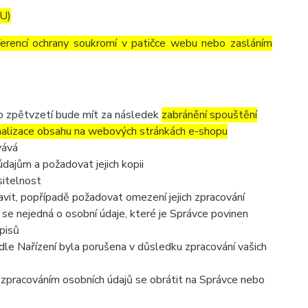
EU)
ferencí ochrany soukromí v patičce webu nebo zasláním
to zpětvzetí bude mít za následek
zabránění spouštění
nalizace obsahu na webových stránkách e-shopu
vává
dajům a požadovat jejich kopii
sitelnost
vit, popřípadě požadovat omezení jejich zpracování
se nejedná o osobní údaje, které je Správce povinen
pisů
dle Nařízení byla porušena v důsledku zpracování vašich
e zpracováním osobních údajů se obrátit na Správce nebo