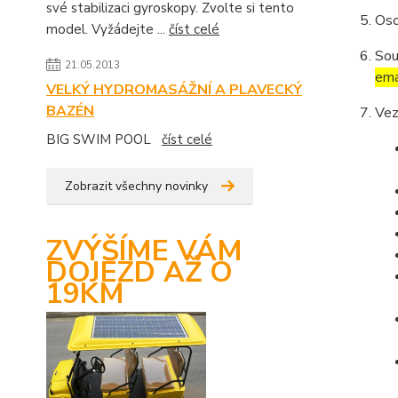
své stabilizaci gyroskopy. Zvolte si tento
Oso
model. Vyžádejte ...
číst celé
Sou
21.05.2013
ema
VELKÝ HYDROMASÁŽNÍ A PLAVECKÝ
BAZÉN
Vez
BIG SWIM POOL
číst celé
Zobrazit všechny novinky
ZVÝŠÍME VÁM
DOJEZD AŽ O
19KM