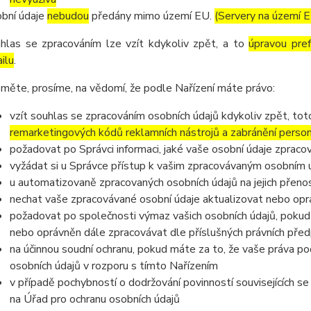
bní údaje
nebudou
předány mimo území EU.
(Servery na území 
hlas se zpracováním lze vzít kdykoliv zpět, a to
úpravou pre
ilu
.
měte, prosíme, na vědomí, že podle Nařízení máte právo:
vzít souhlas se zpracováním osobních údajů kdykoliv zpět, to
remarketingových kódů reklamních nástrojů a zabránění perso
požadovat po Správci informaci, jaké vaše osobní údaje zpraco
vyžádat si u Správce přístup k vašim zpracovávaným osobním ú
u automatizovaně zpracovaných osobních údajů na jejich přeno
nechat vaše zpracovávané osobní údaje aktualizovat nebo opra
požadovat po společnosti výmaz vašich osobních údajů, pokud 
nebo oprávněn dále zpracovávat dle příslušných právních před
na účinnou soudní ochranu, pokud máte za to, že vaše práva po
osobních údajů v rozporu s tímto Nařízením
v případě pochybností o dodržování povinností souvisejících s
na Úřad pro ochranu osobních údajů