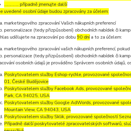
………….. případně jmenujte další
e uvedené osobní údaje budou zpracovány za účelem:
marketingového zpracování Vašich nákupních preferencí
personalizace (tedy přizpůsobení) obchodních nabídek či kamp
hlas udělujete na zpracování po dobu
90 dní
a to za účelem:
marketingového zpracování vašich nákupních preferencí, pokud
personalizace (tedy přizpůsobení) obchodních nabídek či kamp
acování osobních údajů je prováděno Správcem osobních údajů, os
Poskytovatelem služby Eshop-rychle, provozované společnost
01, České Budějovice
Poskytovatelem služby Facebook Ads, provozované společno
Park, CA 94025, USA
Poskytovatelem služby Google AdWords, provozované společ
Mountain View, CA 94043, USA
Poskytovatelem služby Sklik, provozované společností Sezna
Případně další poskytovatelé zpracovatelských softwarů, služ
nevyužívá