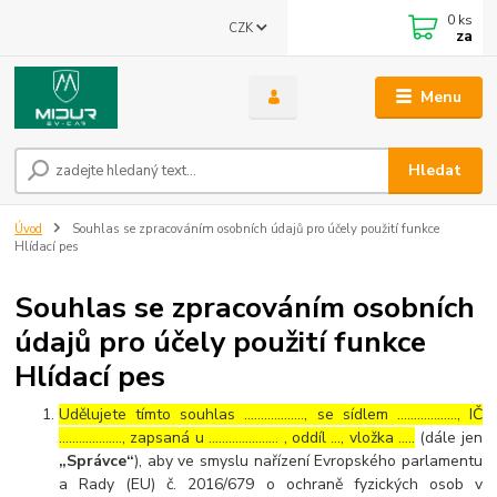
0
ks
CZK
za
Menu
Hledat
Úvod
Souhlas se zpracováním osobních údajů pro účely použití funkce
Hlídací pes
Souhlas se zpracováním osobních
údajů pro účely použití funkce
Hlídací pes
Udělujete tímto souhlas ……………..., se sídlem ………………, IČ
………………., zapsaná u ………………… , oddíl …, vložka …..
(dále jen
„Správce“
), aby ve smyslu nařízení Evropského parlamentu
a Rady (EU) č. 2016/679 o ochraně fyzických osob v