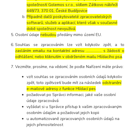
společností Golemos s.r.o., sídlem Zátkovo nábřeží
448/73, 370 01, České Budějovice
Případně další poskytovatelé zpracovatelských
softwarů, služeb a aplikací, které však v současné
době společnost nevyužívá.
Osobní údaje
nebudou
předány mimo území EU.
Souhlas se zpracováním lze vzít kdykoliv zpět, a to
zasláním emailu na kontaktní adresu ..……………. s žádostí o
odhlášení, nebo kliknutím v obdrženém mailu Hlídacího psa
.
Vezměte, prosíme, na vědomí, že podle Nařízení máte právo:
vzít souhlas se zpracováním osobních údajů kdykoliv
zpět, toto zpětvzetí bude mít za následek
odstranění
e-mailové adresy z funkce Hlídací pes
požadovat po Správci informaci, jaké vaše osobní
údaje zpracovává
vyžádat si u Správce přístup k vašim zpracovávaným
osobním údajům a požadovat jejich kopii
u automatizovaně zpracovaných osobních údajů na
jejich přenositelnost