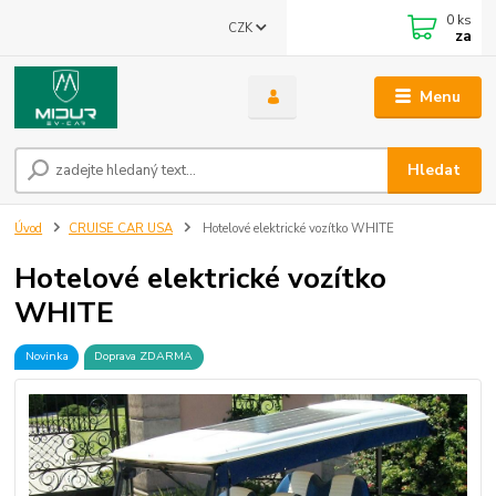
0
ks
CZK
za
Menu
Hledat
Úvod
CRUISE CAR USA
Hotelové elektrické vozítko WHITE
Hotelové elektrické vozítko
WHITE
Novinka
Doprava ZDARMA