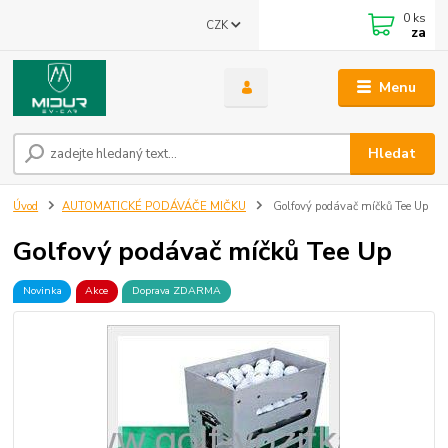
0
ks
CZK
za
Menu
Hledat
Úvod
AUTOMATICKÉ PODÁVÁČE MIČKU
Golfový podávač míčků Tee Up
Golfový podávač míčků Tee Up
Novinka
Akce
Doprava ZDARMA