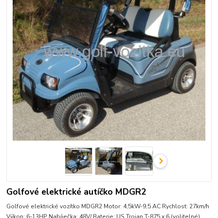
Golfové elektrické autíčko MDGR2
Golfové elektrické vozítko MDGR2 Motor: 4,5kW-9,5 AC Rychlost: 27km/h
Výkon: 6-13HP Nabíječka: 48V/ Baterie: US Trojan T-875 x 6 (volitelné)