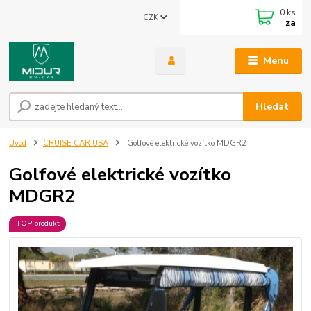
0
ks
CZK
za
Menu
Hledat
Úvod
CRUISE CAR USA
Golfové elektrické vozítko MDGR2
Golfové elektrické vozítko
MDGR2
TOP produkt