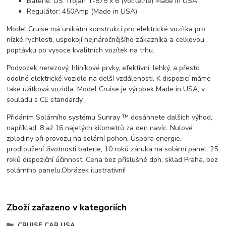
Baterie: US Trojan T-875 x 6 (volitelné) Made in USA
Regulátor: 450Amp (Made in USA)
Model Cruise má unikátní konstrukci pro elektrické vozítka pro
nízké rychlosti, uspokojí nejnáročnějšího zákazníka a celkovou
poptávku po vysoce kvalitních vozítek na trhu.
Podvozek nerezový, hliníkové prvky, efektivní, lehký, a přesto
odolné elektrické vozidlo na delší vzdálenosti. K dispozicí máme
také užitková vozidla. Model Cruise je výrobek Made in USA, v
souladu s CE standardy.
Přidáním Solárního systému Sunray ™ dosáhnete dalších výhod,
například: 8 až 16 najetých kilometrů za den navíc. Nulové
zplodiny při provozu na solární pohon. Úspora energie,
prodloužení životnosti baterie, 10 roků záruka na solární panel, 25
roků dispoziční účinnost. Cena bez příslušné dph, sklad Praha, bez
solárního panelu.Obrázek ilustratívní!
Zboží zařazeno v kategoriích
CRUISE CAR USA