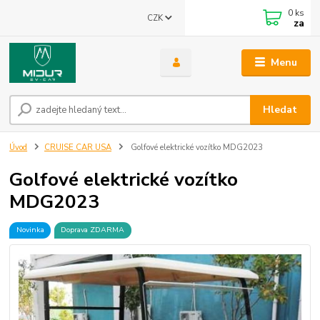
0
ks
CZK
za
Menu
Hledat
Úvod
CRUISE CAR USA
Golfové elektrické vozítko MDG2023
Golfové elektrické vozítko
MDG2023
Novinka
Doprava ZDARMA