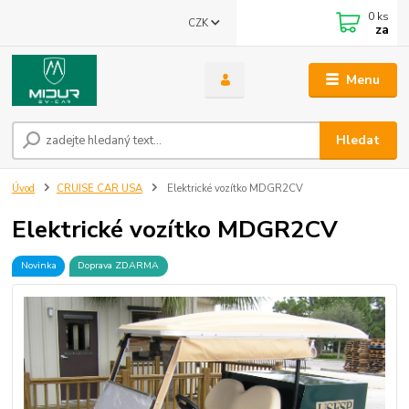
0
ks
CZK
za
Menu
Hledat
Úvod
CRUISE CAR USA
Elektrické vozítko MDGR2CV
Elektrické vozítko MDGR2CV
Novinka
Doprava ZDARMA