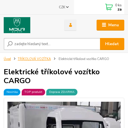
0
ks
CZK
za
Menu
Hledat
Úvod
TŘÍKOLOVÁ VOZÍTKA
Elektrické tříkolové vozítko CARGO
Elektrické tříkolové vozítko
CARGO
Novinka
TOP produkt
Doprava ZDARMA