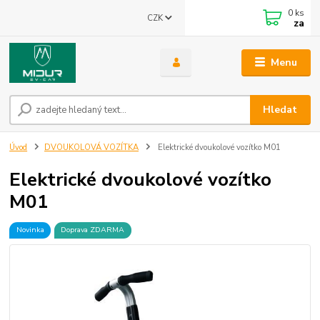
0
ks
CZK
za
Menu
Hledat
Úvod
DVOUKOLOVÁ VOZÍTKA
Elektrické dvoukolové vozítko M01
Elektrické dvoukolové vozítko
M01
Novinka
Doprava ZDARMA